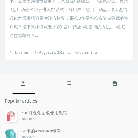
小，这是因为启动盘制作工具会在U盘建立一个隐藏分区，作为
U盘启动分区用于进入PE系统。有用户不想用启动盘，将U盘格
式化之后发现容量并没有恢复，那么U盘要怎么恢复被隐藏的空
间呢？接下来小编就教大家U盘PE归还U盘空间的方法。U盘启
动盘隐藏分区...
Bluerain
August 28, 2019
No comments
P
L
R
o
a
a
Popular articles
p
t
n
u
e
d
X-ui可视化面板使用教程
l
s
o
浏
31977
a
t
m
览
r
c
a
次
SD卡的ARMBIAN镜像
a
数:
o
r
浏
22574