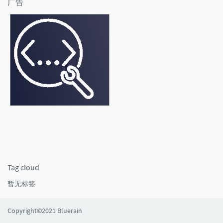
广告
Tag cloud
暂无标签
Copyright
©2021 Bluerain