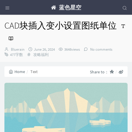
蓝色星空
CAD块插入变小设置图纸单位
Author：
发
Bluerain
June 26, 2024
3648views
No comments
Categories：
布
477字数
攻略福利
时
间：
Home
Text
Share to：