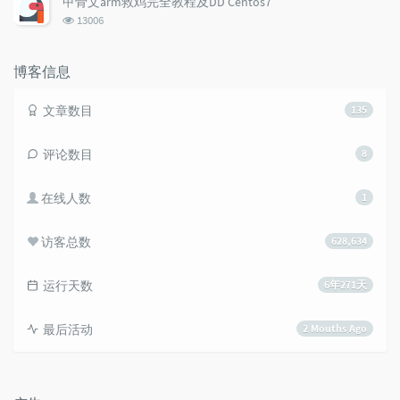
甲骨文arm救鸡完全教程及DD Centos7
数:
浏
13006
览
次
数:
博客信息
文章数目
135
评论数目
8
在线人数
1
访客总数
628,634
运行天数
6年271天
最后活动
2 Mouths Ago