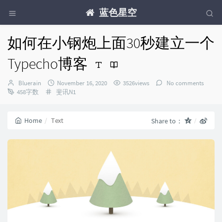
蓝色星空
如何在小钢炮上面30秒建立一个
Typecho博客
Author：
发
Bluerain
November 16, 2020
3526views
No comments
Categories：
布
458字数
斐讯N1
时
间：
Home
Text
Share to：