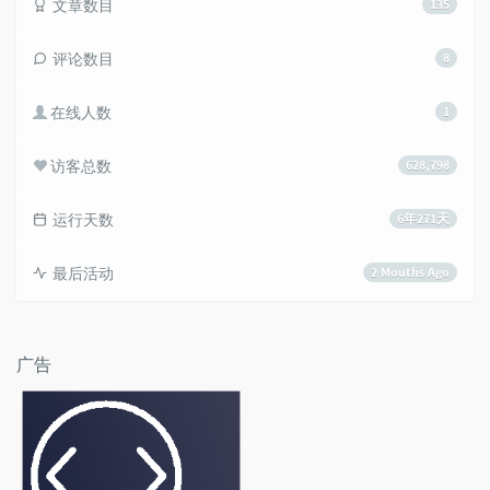
文章数目
135
评论数目
8
在线人数
1
访客总数
628,798
运行天数
6年271天
最后活动
2 Mouths Ago
广告